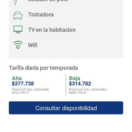
Tostadora
TV en la habitacion
Wifi
tarífa diaria por temporada
Alta
Baja
$377.738
$314.782
Precio sin imp. nacionales:
Precio sin imp. nacionales:
$312.180,17
$260.150,41
consultar disponibilidad