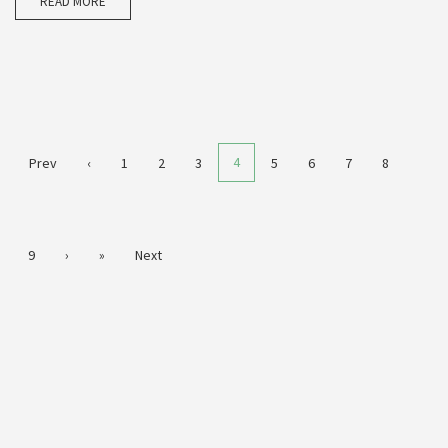
READ MORE
4
Prev
‹
1
2
3
5
6
7
8
9
›
»
Next