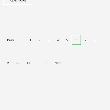
READ MORE
6
Prev
‹
1
2
3
4
5
7
8
9
10
11
›
»
Next